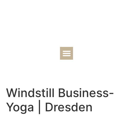
Firmen Yoga / Business Yoga
Instagram
Windstill Business-
Yoga | Dresden